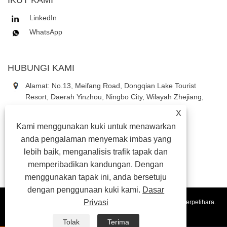
LinkedIn
WhatsApp
HUBUNGI KAMI
Alamat: No.13, Meifang Road, Dongqian Lake Tourist
Resort, Daerah Yinzhou, Ningbo City, Wilayah Zhejiang,
China
X
Tel:
+86-18867637353
Kami menggunakan kuki untuk menawarkan
telefon:
+86-18867637353
anda pengalaman menyemak imbas yang
E-mel:
daniel3@china-astauto.com
lebih baik, menganalisis trafik tapak dan
memperibadikan kandungan. Dengan
menggunakan tapak ini, anda bersetuju
dengan penggunaan kuki kami.
Dasar
Privasi
Hakcipta © 2024 Ningbo Aosite Automotive Co., Ltd. Semua hak terpelihara.
Pautan
Sitemap
RSS
XML
Privacy Policy
Tolak
Terima