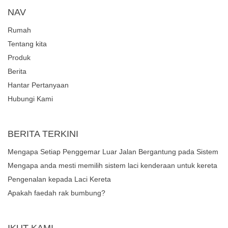
NAV
Rumah
Tentang kita
Produk
Berita
Hantar Pertanyaan
Hubungi Kami
BERITA TERKINI
Mengapa Setiap Penggemar Luar Jalan Bergantung pada Sistem
Laci Kenderaan yang Teguh untuk Pengurusan Gear?
Mengapa anda mesti memilih sistem laci kenderaan untuk kereta
atau trak anda?
Pengenalan kepada Laci Kereta
Apakah faedah rak bumbung?
IKUT KAMI