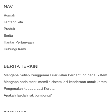
NAV
Rumah
Tentang kita
Produk
Berita
Hantar Pertanyaan
Hubungi Kami
BERITA TERKINI
Mengapa Setiap Penggemar Luar Jalan Bergantung pada Sistem
Laci Kenderaan yang Teguh untuk Pengurusan Gear?
Mengapa anda mesti memilih sistem laci kenderaan untuk kereta
atau trak anda?
Pengenalan kepada Laci Kereta
Apakah faedah rak bumbung?