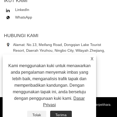
IKUT KAMI
LinkedIn
WhatsApp
HUBUNGI KAMI
Alamat: No.13, Meifang Road, Dongqian Lake Tourist
Resort, Daerah Yinzhou, Ningbo City, Wilayah Zhejiang,
China
X
Tel:
+86-18867637353
Kami menggunakan kuki untuk menawarkan
telefon:
+86-18867637353
anda pengalaman menyemak imbas yang
E-mel:
daniel3@china-astauto.com
lebih baik, menganalisis trafik tapak dan
memperibadikan kandungan. Dengan
menggunakan tapak ini, anda bersetuju
dengan penggunaan kuki kami.
Dasar
Privasi
Hakcipta © 2024 Ningbo Aosite Automotive Co., Ltd. Semua hak terpelihara.
Pautan
Sitemap
RSS
XML
Privacy Policy
Tolak
Terima