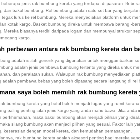
 beberapa jenis rak bumbung kereta yang terdapat di pasaran. Beberap
, dan bakul bumbung. Rel bumbung adalah satu set bar yang berjal
 tegak lurus ke rel bumbung. Mereka menyediakan platform untuk mem
 dan kotak kargo. Basket bumbung direka untuk membawa barang -bar
 Mereka biasanya terdiri daripada logam dan mempunyai struktur s
emegang kargo.
h perbezaan antara rak bumbung kereta dan 
ung adalah istilah generik yang digunakan untuk menggambarkan set 
mbung adalah jenis pembawa bumbung tertentu yang direka untuk mem
ahan, dan peralatan sukan. Walaupun rak bumbung menyediakan plat
 adalah pembawa bebas yang boleh dipasang secara langsung di rel
mana saya boleh memilih rak bumbung kereta 
rak bumbung kereta yang betul boleh menjadi tugas yang rumit kerana
ang paling penting ialah jenis kargo yang anda mahu bawa. Jika anda
n perkhemahan, maka bakul bumbung akan menjadi pilihan yang ideal
 maka silang bumbung akan menjadi pilihan yang sesuai. Faktor lain ya
, keserasian dengan model kereta, dan kemudahan pemasangan.
annya, rak bumbung kereta adalah aksesori penting bagi mereka yang