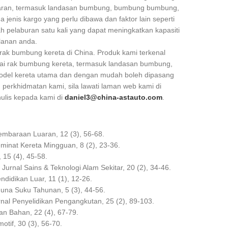
asaran, termasuk landasan bumbung, bumbung bumbung,
enis kargo yang perlu dibawa dan faktor lain seperti
h pelaburan satu kali yang dapat meningkatkan kapasiti
lanan anda.
rak bumbung kereta di China. Produk kami terkenal
ai rak bumbung kereta, termasuk landasan bumbung,
del kereta utama dan dengan mudah boleh dipasang
 perkhidmatan kami, sila lawati laman web kami di
ulis kepada kami di
daniel3@china-astauto.com
.
embaraan Luaran, 12 (3), 56-68.
minat Kereta Mingguan, 8 (2), 23-36.
 15 (4), 45-58.
urnal Sains & Teknologi Alam Sekitar, 20 (2), 34-46.
ndidikan Luar, 11 (1), 12-26.
una Suku Tahunan, 5 (3), 44-56.
rnal Penyelidikan Pengangkutan, 25 (2), 89-103.
an Bahan, 22 (4), 67-79.
tif, 30 (3), 56-70.