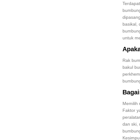
Terdapat
bumbung
dipasang
basikal,
bumbung.
untuk m
Apaka
Rak bumb
bakul bu
perkhem
bumbung
Bagai
Memilih 
Faktor y
peralata
dan ski,
bumbung
Kesimpul