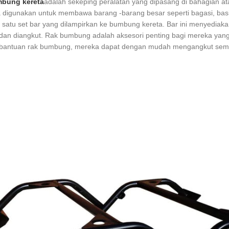
bung kereta
adalah sekeping peralatan yang dipasang di bahagian at
 digunakan untuk membawa barang -barang besar seperti bagasi, basika
 satu set bar yang dilampirkan ke bumbung kereta. Bar ini menyediaka
dan diangkut. Rak bumbung adalah aksesori penting bagi mereka yang su
bantuan rak bumbung, mereka dapat dengan mudah mengangkut semua