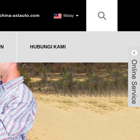
china-astauto.com
Malay
AN
HUBUNGI KAMI