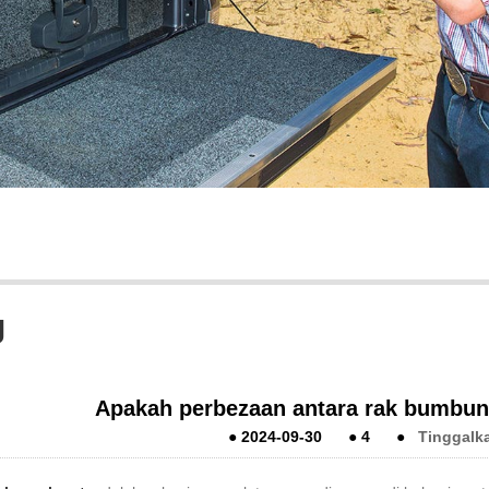
g
Apakah perbezaan antara rak bumbu
●
2024-09-30
●
4
●
Tinggalk