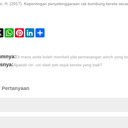
in, H. (2017). Kepentingan penyelenggaraan rak bumbung kereta secara
ebook
X
WhatsApp
Pinterest
LinkedIn
Share
umnya:
Di mana anda boleh membeli plat pemasangan winch yang bo
usnya:
Apakah ciri -ciri slaid peti sejuk kereta yang baik?
r Pertanyaan