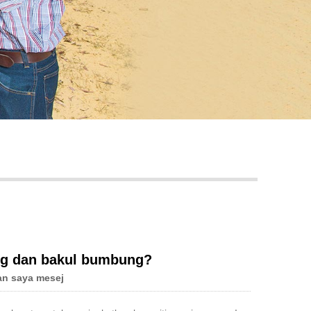
Live
ng dan bakul bumbung?
an saya mesej