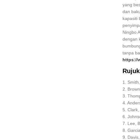
yang bes
dan baku
kapasiti
penyimp
Ningbo A
dengan 
bumbung
tanpa ba
https:/
Rujuk
1. Smith
2. Brown
3. Thomp
4. Ander
5. Clark
6. Johns
7. Lee, 
8. Garci
9. Davis