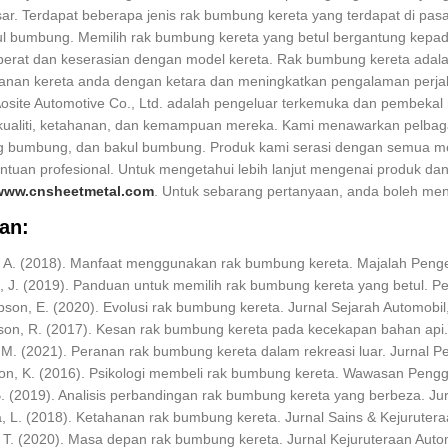
ar. Terdapat beberapa jenis rak bumbung kereta yang terdapat di p
l bumbung. Memilih rak bumbung kereta yang betul bergantung kepada j
 berat dan keserasian dengan model kereta. Rak bumbung kereta adala
anan kereta anda dengan ketara dan meningkatkan pengalaman perja
osite Automotive Co., Ltd. adalah pengeluar terkemuka dan pembekal 
kualiti, ketahanan, dan kemampuan mereka. Kami menawarkan pelbag
 bumbung, dan bakul bumbung. Produk kami serasi dengan semua mo
ntuan profesional. Untuk mengetahui lebih lanjut mengenai produk dan
/www.cnsheetmetal.com
. Untuk sebarang pertanyaan, anda boleh men
an:
, A. (2018). Manfaat menggunakan rak bumbung kereta. Majalah Peng
, J. (2019). Panduan untuk memilih rak bumbung kereta yang betul. Pe
son, E. (2020). Evolusi rak bumbung kereta. Jurnal Sejarah Automobil,
son, R. (2017). Kesan rak bumbung kereta pada kecekapan bahan api. J
, M. (2021). Peranan rak bumbung kereta dalam rekreasi luar. Jurnal Pe
on, K. (2016). Psikologi membeli rak bumbung kereta. Wawasan Pengg
B. (2019). Analisis perbandingan rak bumbung kereta yang berbeza. Ju
a, L. (2018). Ketahanan rak bumbung kereta. Jurnal Sains & Kejurutera
, T. (2020). Masa depan rak bumbung kereta. Jurnal Kejuruteraan Automo