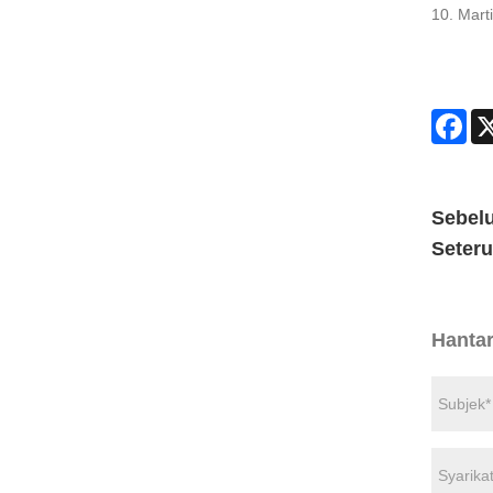
10. Mart
Fac
Sebel
Seter
Hanta