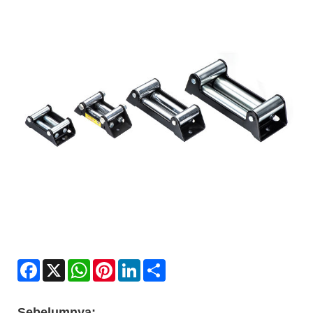
Facebook
X
WhatsApp
Pinterest
LinkedIn
Share
Sebelumnya: