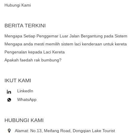
Hubungi Kami
BERITA TERKINI
Mengapa Setiap Penggemar Luar Jalan Bergantung pada Sistem
Laci Kenderaan yang Teguh untuk Pengurusan Gear?
Mengapa anda mesti memilih sistem laci kenderaan untuk kereta
atau trak anda?
Pengenalan kepada Laci Kereta
Apakah faedah rak bumbung?
IKUT KAMI
LinkedIn
WhatsApp
HUBUNGI KAMI
Alamat: No.13, Meifang Road, Dongqian Lake Tourist